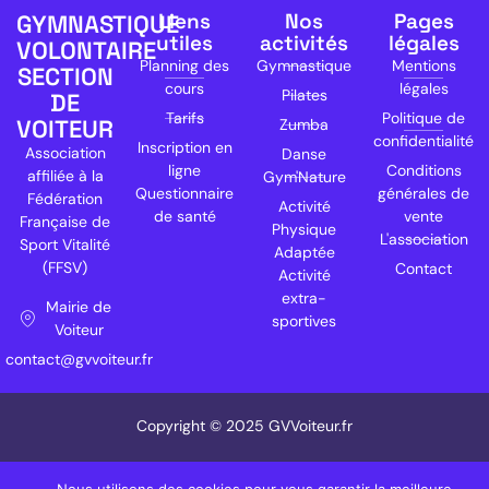
Liens
Nos
Pages
GYMNASTIQUE
utiles
activités
légales
VOLONTAIRE
Planning des
Gymnastique
Mentions
SECTION
cours
légales
Pilates
DE
Tarifs
Politique de
VOITEUR
Zumba
confidentialité
Inscription en
Association
Danse
ligne
Conditions
affiliée à la
Gym'Nature
Questionnaire
générales de
Fédération
Activité
de santé
vente
Française de
Physique
L'association
Sport Vitalité
Adaptée
(FFSV)
Contact
Activité
extra-
Mairie de
sportives
Voiteur
contact@gvvoiteur.fr
Copyright © 2025 GVVoiteur.fr
Site réalisé par