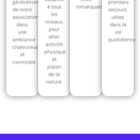
générations
premiers
à tous
remarquables.
de notre
secours,
les
association,
utiles
niveaux,
dans
dans la
pour
une
vie
allier
ambiance
quotidienne.
activité
chaleureuse
physique
et
et
conviviale.
plaisir
de la
nature.