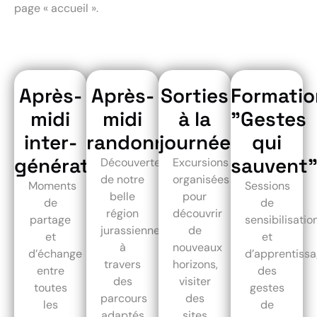
page « accueil ».
Après-
Après-
Sorties
Formatio
midi
midi
à la
"Gestes
inter-
randonnée
journée
qui
générationnelle
sauvent
Découverte
Excursions
de notre
organisées
Moments
Sessions
belle
pour
de
de
région
découvrir
partage
sensibilisatio
jurassienne
de
et
et
à
nouveaux
d’échange
d’apprentiss
travers
horizons,
entre
des
des
visiter
toutes
gestes
parcours
des
les
de
adaptés
sites