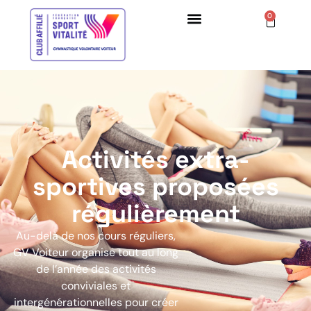
0
Activités extra-
sportives proposées
régulièrement
Au-delà de nos cours réguliers,
GV Voiteur organise tout au long
de l’année des activités
conviviales et
intergénérationnelles pour créer