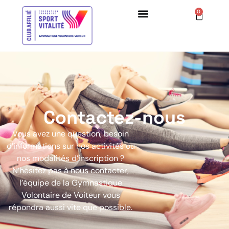
0
Contactez-nous
Vous avez une question, besoin
d’informations sur nos activités ou
nos modalités d’inscription ?
N’hésitez pas à nous contacter,
l’équipe de la Gymnastique
Volontaire de Voiteur vous
répondra aussi vite que possible.