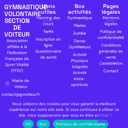
Liens
Nos
Pages
GYMNASTIQUE
utiles
activités
légales
VOLONTAIRE
Planning des
Gymnastique
Mentions
SECTION
cours
légales
Pilates
DE
Tarifs
Politique de
VOITEUR
Zumba
confidentialité
Inscription en
Association
Danse
ligne
Conditions
affiliée à la
Gym'Nature
Questionnaire
générales de
Fédération
Activité
de santé
vente
Française de
Physique
L'association
Sport Vitalité
Adaptée
(FFSV)
Contact
Activité
extra-
Mairie de
sportives
Voiteur
contact@gvvoiteur.fr
Nous utilisons des cookies pour vous garantir la meilleure
expérience sur notre site web. Si vous continuez à utiliser ce
Copyright © 2025 GVVoiteur.fr
site, nous supposerons que vous en êtes satisfait.
Site réalisé par
OK
Non
Politique de confidentialité