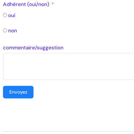
Adhérent (oui/non)
oui
non
commentaire/suggestion
Envoyez