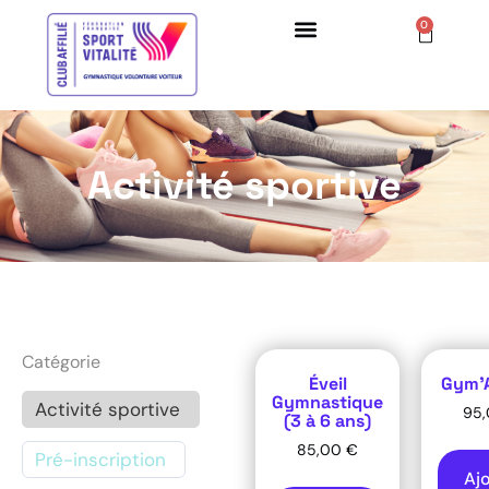
0
Activité sportive
Catégorie
Éveil
Gym’A
Gymnastique
Activité sportive
95
(3 à 6 ans)
85,00
€
Pré-inscription
Aj