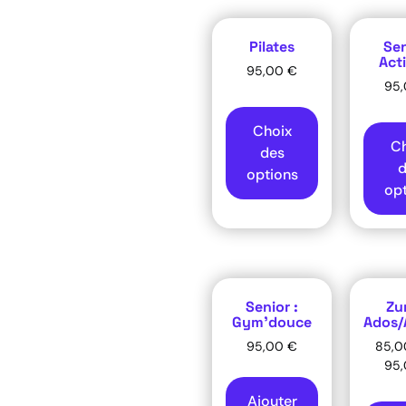
Pilates
Sen
Act
95,00
€
95
Choix
Ch
des
d
options
opt
Senior :
Zu
Gym’douce
Ados/
95,00
€
85,
95
Ajouter