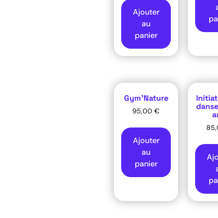
Ajouter
pa
au
panier
Gym’Nature
Initia
danse
95,00
€
a
85
Ajouter
au
Aj
panier
pa