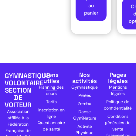
au
Ch
panier
d
opt
Liens
Nos
Pages
GYMNASTIQUE
utiles
activités
légales
VOLONTAIRE
Planning des
Gymnastique
Mentions
SECTION
cours
légales
Pilates
DE
Tarifs
Politique de
VOITEUR
Zumba
confidentialité
Inscription en
Association
Danse
ligne
Conditions
affiliée à la
Gym'Nature
Questionnaire
générales de
Fédération
Activité
de santé
vente
Française de
Physique
L'association